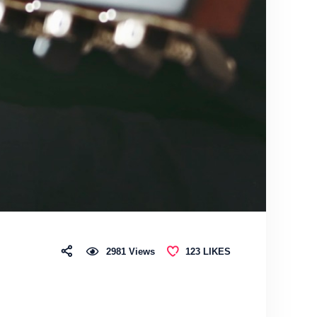
123
LIKES
2981
Views