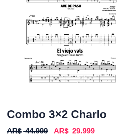
Combo 3×2 Charlo
AR$
44.999
AR$
29.999