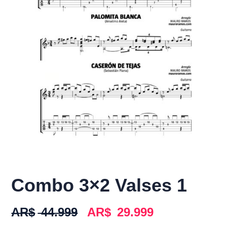
Combo 3×2 Valses 1
AR$
44.999
AR$
29.999