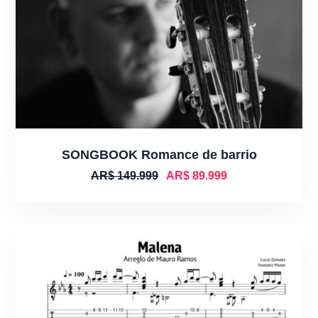
SONGBOOK Romance de barrio
AR$
149.999
AR$
89.999