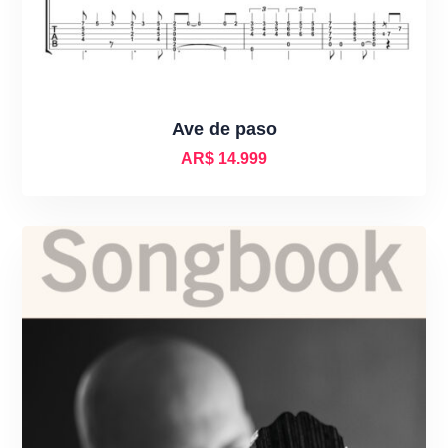
Ave de paso
AR$
14.999